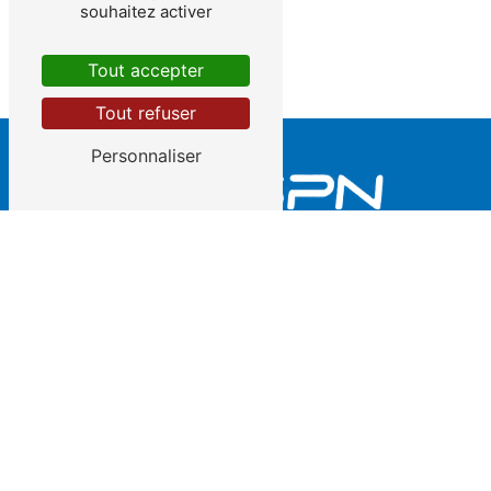
souhaitez activer
Tout accepter
Tout refuser
Personnaliser
2 rue des Semailles Parc d'Activité 51110 Caurel
03 26 03 98 87
|
06 89 01 72 71
contact@dspn.fr
Plan du site
Accueil
L'entreprise
Contact - Agence Est
Nettoyage haute pression
Pompage de boue & liquide
Aspiration pulvérulent