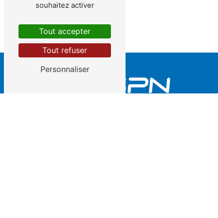
souhaitez activer
Tout accepter
Tout refuser
Personnaliser
2 rue des Semailles Parc d'Activité 51110 Caurel
03 26 03 98 87
|
06 89 01 72 71
contact@dspn.fr
Plan du site
Accueil
L'entreprise
Contact - Agence Est
Nettoyage haute pression
Pompage de boue & liquide
Aspiration pulvérulent