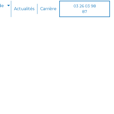
de
03 26 03 98
Actualités
Carrière
87