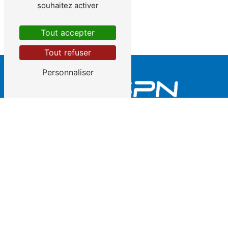
souhaitez activer
Tout accepter
Tout refuser
Personnaliser
2 rue des Semailles Parc d'Activité 51110 Caurel
03 26 03 98 87
|
06 89 01 72 71
contact@dspn.fr
Plan du site
Accueil
L'entreprise
Contact - Agence Est
Nettoyage haute pression
Pompage de boue & liquide
Aspiration pulvérulent