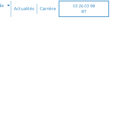
de
03 26 03 98
Actualités
Carrière
87