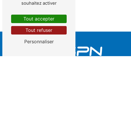
souhaitez activer
Tout accepter
Tout refuser
Personnaliser
2 rue des Semailles Parc d'Activité 51110 Caurel
03 26 03 98 87
|
06 89 01 72 71
contact@dspn.fr
Plan du site
Accueil
L'entreprise
Contact - Agence Est
Nettoyage haute pression
Pompage de boue & liquide
Aspiration pulvérulent